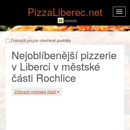
PizzaLiberec.net
Rozba
navig
32
rozvozů
Zobrazit pouze otevřené podniky
Nejoblíbenější pizzerie
v Liberci v městské
části Rochlice
Zobrazit městské části