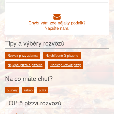
Chybí vám zde nějaký podnik?
Napište nám.
Tipy a výběry rozvozů
Rozvoz pizzy zdarma
Nejoblíbenější pizzerie
Nejlepší pizza a pizzerie
Nonstop rozvoz pizzy
Na co máte chuť?
burgery
kebab
pizza
TOP 5 pizza rozvozů