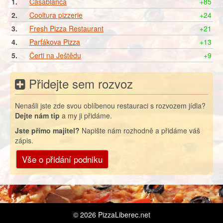
1.
Casablanca
+85
2.
Cooltura pizzerie
+24
3.
Fresh Pizza Restaurant
+21
4.
Parťákova Pizza
+13
5.
Čerti na Ještědu
+9
Přidejte sem rozvoz
Nenašli jste zde svou oblíbenou restauraci s rozvozem jídla?
Dejte nám tip
a my ji přidáme.
Jste přímo majitel?
Napište nám rozhodně a přidáme váš
zápis.
Vše o přidání podniku
© 2026
PizzaLiberec.net