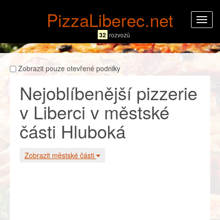
PizzaLiberec.net
Rozba
navig
32
rozvozů
Zobrazit pouze otevřené podniky
Nejoblíbenější pizzerie
v Liberci v městské
části Hluboká
Zobrazit městské části