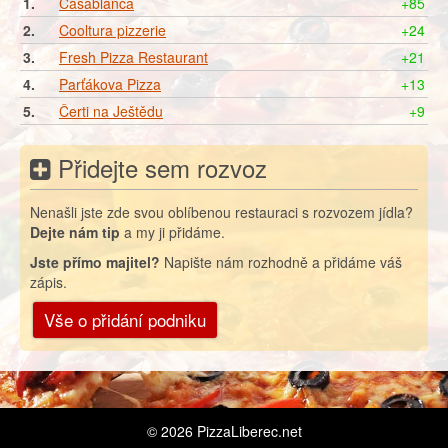
1.
Casablanca
+85
2.
Cooltura pizzerie
+24
3.
Fresh Pizza Restaurant
+21
4.
Parťákova Pizza
+13
5.
Čerti na Ještědu
+9
Přidejte sem rozvoz
Nenašli jste zde svou oblíbenou restauraci s rozvozem jídla?
Dejte nám tip
a my ji přidáme.
Jste přímo majitel?
Napište nám rozhodně a přidáme váš
zápis.
Vše o přidání podniku
© 2026
PizzaLiberec.net