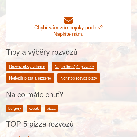
Chybí vám zde nějaký podnik?
Napište nám.
Tipy a výběry rozvozů
Rozvoz pizzy zdarma
Nejoblíbenější pizzerie
Nejlepší pizza a pizzerie
Nonstop rozvoz pizzy
Na co máte chuť?
burgery
kebab
pizza
TOP 5 pizza rozvozů