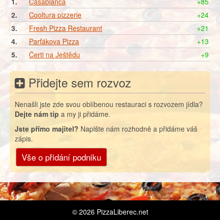
1.
Casablanca
+85
2.
Cooltura pizzerie
+24
3.
Fresh Pizza Restaurant
+21
4.
Parťákova Pizza
+13
5.
Čerti na Ještědu
+9
Přidejte sem rozvoz
Nenašli jste zde svou oblíbenou restauraci s rozvozem jídla?
Dejte nám tip
a my ji přidáme.
Jste přímo majitel?
Napište nám rozhodně a přidáme váš
zápis.
Vše o přidání podniku
© 2026
PizzaLiberec.net