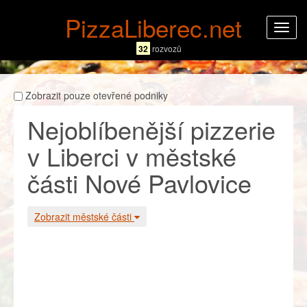
PizzaLiberec.net
Rozba
navig
32
rozvozů
Zobrazit pouze otevřené podniky
Nejoblíbenější pizzerie
v Liberci v městské
části Nové Pavlovice
Zobrazit městské části