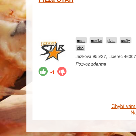
maso
mexiko
pizza
saláty
víno
Ježkova 955/27, Liberec 4600
Rozvoz
zdarma
-1
Chybí vám 
Na