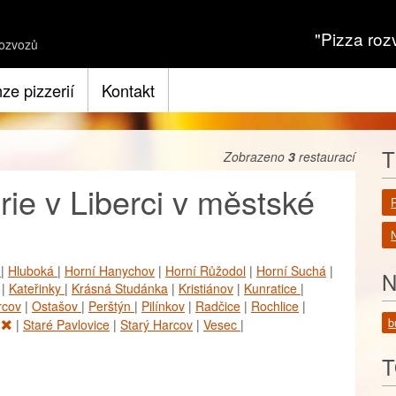
"Pizza roz
ozvozů
ze pizzerií
Kontakt
T
Zobrazeno
3
restaurací
rie v Liberci v městské
N
v
|
Hluboká
|
Horní Hanychov
|
Horní Růžodol
|
Horní Suchá
|
N
|
Kateřinky
|
Krásná Studánka
|
Kristiánov
|
Kunratice
|
rcov
|
Ostašov
|
Perštýn
|
Pilínkov
|
Radčice
|
Rochlice
|
o
b
|
Staré Pavlovice
|
Starý Harcov
|
Vesec
|
T