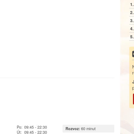
1.
2.
3.
4.
5.
Po:
09:45
- 22:30
Rozvoz:
60 minut
Út:
09:45
- 22:30