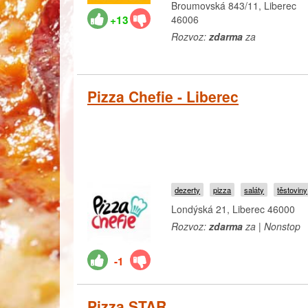
Broumovská 843/11, Liberec
+13
46006
Rozvoz:
zdarma
za
Pizza Chefie - Liberec
dezerty
pizza
saláty
těstoviny
Londýská 21, Liberec 46000
Rozvoz:
zdarma
za | Nonstop
-1
Pizza STAR