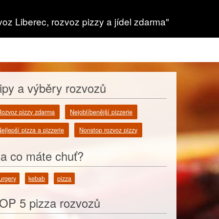
voz Liberec, rozvoz pizzy a jídel zdarma"
ipy a výběry rozvozů
Rozvoz pizzy zdarma
Nejoblíbenější pizzerie
ejlepší pizza a pizzerie
Nonstop rozvoz pizzy
a co máte chuť?
urgery
kebab
pizza
OP 5 pizza rozvozů