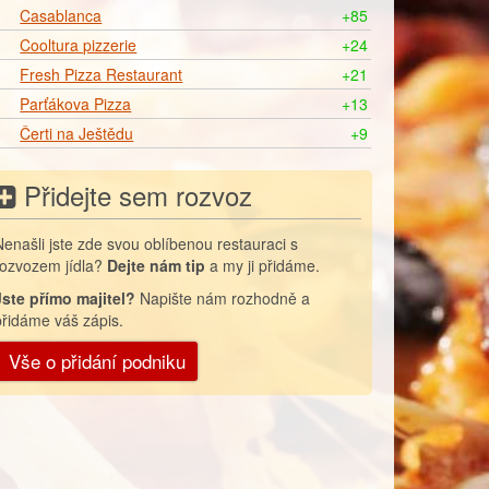
Casablanca
+85
Cooltura pizzerie
+24
Fresh Pizza Restaurant
+21
Parťákova Pizza
+13
Čerti na Ještědu
+9
Přidejte sem rozvoz
Nenašli jste zde svou oblíbenou restauraci s
rozvozem jídla?
Dejte nám tip
a my ji přidáme.
Jste přímo majitel?
Napište nám rozhodně a
přidáme váš zápis.
Vše o přidání podniku