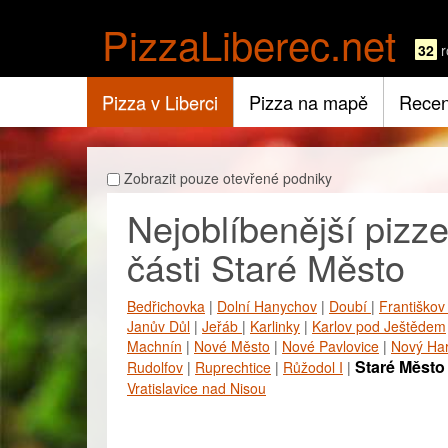
PizzaLiberec.net
32
r
Pizza v Liberci
Pizza na mapě
Recen
Zobrazit pouze otevřené podniky
Nejoblíbenější pizze
části Staré Město
Bedřichovka
|
Dolní Hanychov
|
Doubí
|
Františko
Janův Důl
|
Jeřáb
|
Karlinky
|
Karlov pod Ještědem
Machnín
|
Nové Město
|
Nové Pavlovice
|
Nový Ha
Staré Měst
Rudolfov
|
Ruprechtice
|
Růžodol I
|
Vratislavice nad Nisou