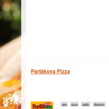
Parťákova Pizza
asie
pizza
saláty
těstoviny