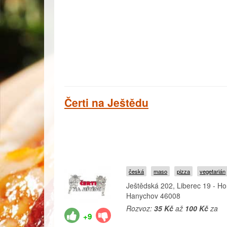
Čerti na Ještědu
česká
maso
pizza
vegetarián
Ještědská 202, Liberec 19 - Ho
Hanychov 46008
Rozvoz:
35 Kč
až
100 Kč
za
+9