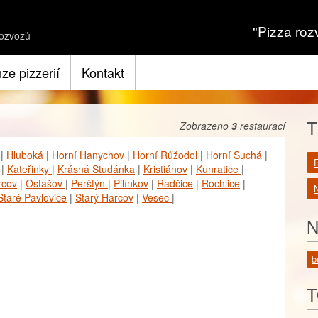
"Pizza roz
ozvozů
ze pizzerií
Kontakt
T
Zobrazeno
3
restaurací
v
|
Hluboká
|
Horní Hanychov
|
Horní Růžodol
|
Horní Suchá
|
|
Kateřinky
|
Krásná Studánka
|
Kristiánov
|
Kunratice
|
rcov
|
Ostašov
|
Perštýn
|
Pilínkov
|
Radčice
|
Rochlice
|
N
Staré Pavlovice
|
Starý Harcov
|
Vesec
|
N
b
T