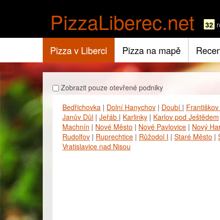
PizzaLiberec.net
32
r
Pizza v Liberci
Pizza na mapě
Recen
Zobrazit pouze otevřené podniky
Bedřichovka
|
Dolní Hanychov
|
Doubí
|
Františko
Janův Důl
|
Jeřáb
|
Karlinky
|
Karlov pod Ještědem
Machnín
|
Nové Město
|
Nové Pavlovice
|
Nový Ha
Rudolfov
|
Ruprechtice
|
Růžodol I
|
Staré Město
|
Vratislavice nad Nisou