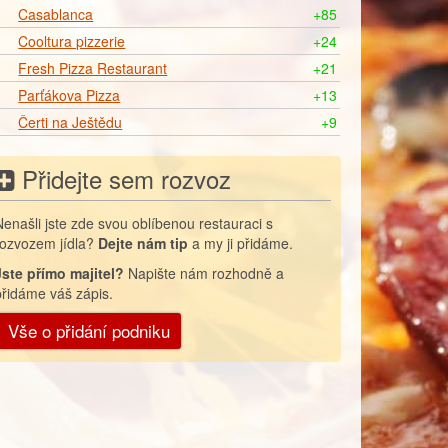
Casablanca
+85
Cooltura pizzerie
+24
Fresh Pizza Restaurant
+21
Parťákova Pizza
+13
Čerti na Ještědu
+9
Přidejte sem rozvoz
Nenašli jste zde svou oblíbenou restauraci s
rozvozem jídla?
Dejte nám tip
a my ji přidáme.
Jste přímo majitel?
Napište nám rozhodně a
přidáme váš zápis.
Vše o přidání podniku