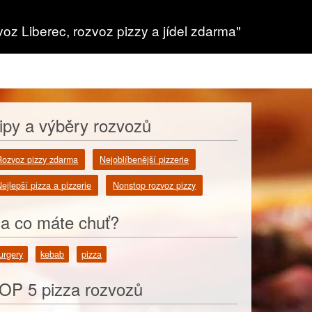
voz Liberec, rozvoz pizzy a jídel zdarma"
ipy a výběry rozvozů
Rozvoz pizzy zdarma
Nejoblíbenější pizzerie
ejlepší pizza a pizzerie
Nonstop rozvoz pizzy
a co máte chuť?
urgery
kebab
pizza
OP 5 pizza rozvozů