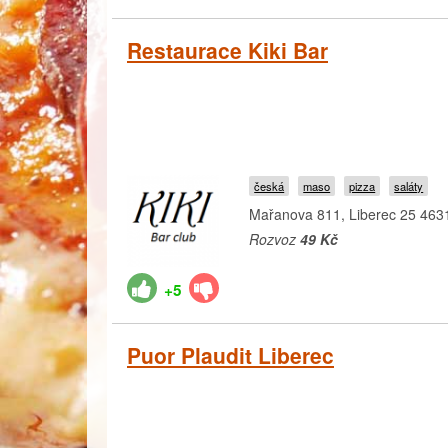
Restaurace Kiki Bar
česká
maso
pizza
saláty
Mařanova 811, Liberec 25 463
Rozvoz
49 Kč
+5
Puor Plaudit Liberec