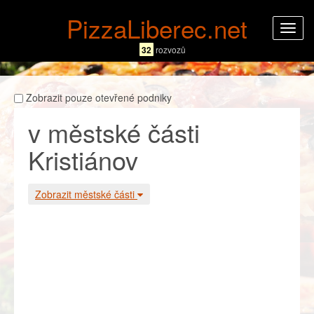
PizzaLiberec.net
Rozba
navig
32
rozvozů
Zobrazit pouze otevřené podniky
v městské části
Kristiánov
Zobrazit městské části