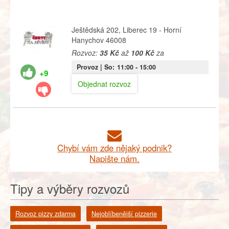
Ještědská 202, Liberec 19 - Horní
Hanychov 46008
Rozvoz:
35 Kč
až
100 Kč
za
Provoz |
So:
11:00
- 15:00
+9
Objednat rozvoz
Chybí vám zde nějaký podnik?
Napište nám.
Tipy a výběry rozvozů
Rozvoz pizzy zdarma
Nejoblíbenější pizzerie