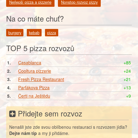
Nejlepší pizza a pizzerie
Nonstop rozvoz pizzy
Na co máte chuť?
burgery
kebab
pizza
TOP 5 pizza rozvozů
1.
Casablanca
+85
2.
Cooltura pizzerie
+24
3.
Fresh Pizza Restaurant
+21
4.
Parťákova Pizza
+13
5.
Čerti na Ještědu
+9
Přidejte sem rozvoz
Nenašli jste zde svou oblíbenou restauraci s rozvozem jídla?
Dejte nám tip
a my ji přidáme.