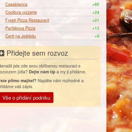
Casablanca
+85
Cooltura pizzerie
+24
Fresh Pizza Restaurant
+21
Parťákova Pizza
+13
Čerti na Ještědu
+9
Přidejte sem rozvoz
Nenašli jste zde svou oblíbenou restauraci s
rozvozem jídla?
Dejte nám tip
a my ji přidáme.
Jste přímo majitel?
Napište nám rozhodně a
přidáme váš zápis.
Vše o přidání podniku