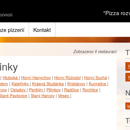
"Pizza roz
ozvozů
ze pizzerií
Kontakt
T
Zobrazeno
1
restaurací
inky
v
|
Hluboká
|
Horní Hanychov
|
Horní Růžodol
|
Horní Suchá
|
N
ědem
|
Kateřinky
|
Krásná Studánka
|
Kristiánov
|
Kunratice
|
rcov
|
Ostašov
|
Perštýn
|
Pilínkov
|
Radčice
|
Rochlice
|
N
Staré Pavlovice
|
Starý Harcov
|
Vesec
|
b
T