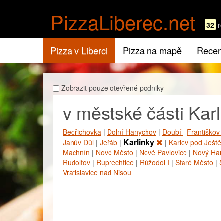
PizzaLiberec.net
32
r
Pizza v Liberci
Pizza na mapě
Recen
Zobrazit pouze otevřené podniky
v městské části Karl
Bedřichovka
|
Dolní Hanychov
|
Doubí
|
Františko
Karlinky
Janův Důl
|
Jeřáb
|
|
Karlov pod Ješt
Machnín
|
Nové Město
|
Nové Pavlovice
|
Nový Ha
Rudolfov
|
Ruprechtice
|
Růžodol I
|
Staré Město
|
Vratislavice nad Nisou