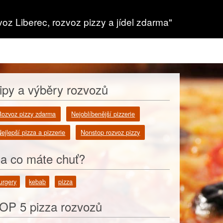
voz Liberec, rozvoz pizzy a jídel zdarma"
ipy a výběry rozvozů
Rozvoz pizzy zdarma
Nejoblíbenější pizzerie
ejlepší pizza a pizzerie
Nonstop rozvoz pizzy
a co máte chuť?
urgery
kebab
pizza
OP 5 pizza rozvozů