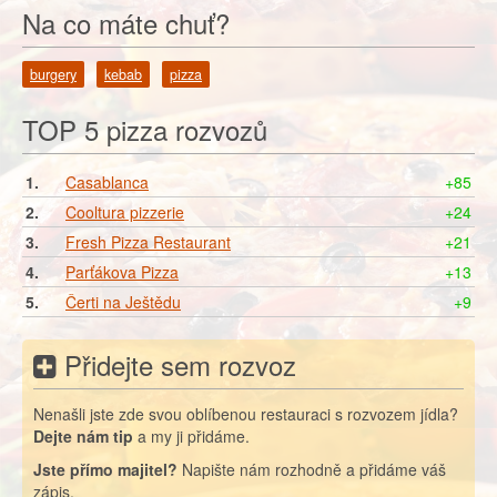
Na co máte chuť?
burgery
kebab
pizza
TOP 5 pizza rozvozů
1.
Casablanca
+85
2.
Cooltura pizzerie
+24
3.
Fresh Pizza Restaurant
+21
4.
Parťákova Pizza
+13
5.
Čerti na Ještědu
+9
Přidejte sem rozvoz
Nenašli jste zde svou oblíbenou restauraci s rozvozem jídla?
Dejte nám tip
a my ji přidáme.
Jste přímo majitel?
Napište nám rozhodně a přidáme váš
zápis.