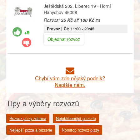
Ještědská 202, Liberec 19 - Horní
Hanychov 46008
Rozvoz:
35 Kč
až
100 Kč
za
Provoz |
Čt:
11:00
- 20:45
+9
Objednat rozvoz
Chybí vám zde nějaký podnik?
Napište nám.
Tipy a výběry rozvozů
Rozvoz pizzy zdarma
Nejoblíbenější pizzerie
Nejlepší pizza a pizzerie
Nonstop rozvoz pizzy