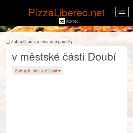
PizzaLiberec.net
Rozba
navig
32
rozvozů
Zobrazit pouze otevřené podniky
v městské části Doubí
Zobrazit městské části