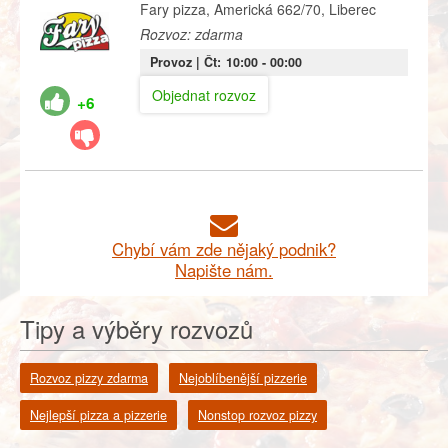
Fary pizza, Americká 662/70, Liberec
Rozvoz: zdarma
Provoz |
Čt:
10:00
- 00:00
Objednat rozvoz
+6
Chybí vám zde nějaký podnik?
Napište nám.
Tipy a výběry rozvozů
Rozvoz pizzy zdarma
Nejoblíbenější pizzerie
Nejlepší pizza a pizzerie
Nonstop rozvoz pizzy