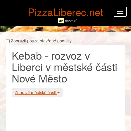
PizzaLiberec.net
Rozba
navig
32
rozvozů
Zobrazit pouze otevřené podniky
Kebab - rozvoz v
Liberci v městské části
Nové Město
Zobrazit městské části