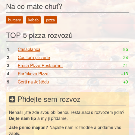
Na co máte chuť?
burgery
kebab
pizza
TOP 5 pizza rozvozů
1.
Casablanca
+85
2.
Cooltura pizzerie
+24
3.
Fresh Pizza Restaurant
+21
4.
Parťákova Pizza
+13
5.
Čerti na Ještědu
+9
Přidejte sem rozvoz
Nenašli jste zde svou oblíbenou restauraci s rozvozem jídla?
Dejte nám tip
a my ji přidáme.
Jste přímo majitel?
Napište nám rozhodně a přidáme váš
zápis.