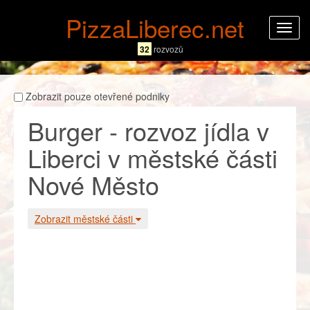
PizzaLiberec.net
Rozba
navig
32
rozvozů
Zobrazit pouze otevřené podniky
Burger - rozvoz jídla v
Liberci v městské části
Nové Město
Zobrazit městské části