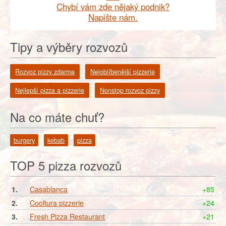
Chybí vám zde nějaký podnik?
Napište nám.
Tipy a výběry rozvozů
Rozvoz pizzy zdarma
Nejoblíbenější pizzerie
Nejlepší pizza a pizzerie
Nonstop rozvoz pizzy
Na co máte chuť?
burgery
kebab
pizza
TOP 5 pizza rozvozů
1.
Casablanca
+85
2.
Cooltura pizzerie
+24
3.
Fresh Pizza Restaurant
+21