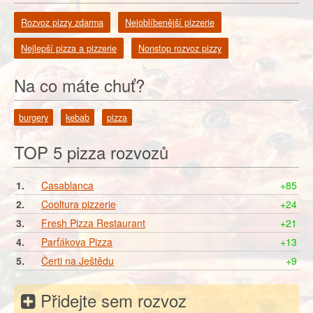
Rozvoz pizzy zdarma
Nejoblíbenější pizzerie
Nejlepší pizza a pizzerie
Nonstop rozvoz pizzy
Na co máte chuť?
burgery
kebab
pizza
TOP 5 pizza rozvozů
1.
Casablanca
+85
2.
Cooltura pizzerie
+24
3.
Fresh Pizza Restaurant
+21
4.
Parťákova Pizza
+13
5.
Čerti na Ještědu
+9
Přidejte sem rozvoz