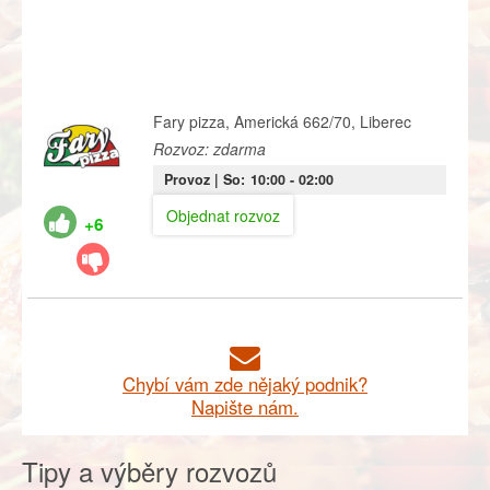
Fary pizza, Americká 662/70, Liberec
Rozvoz: zdarma
Provoz |
So:
10:00
- 02:00
Objednat rozvoz
+6
Chybí vám zde nějaký podnik?
Napište nám.
Tipy a výběry rozvozů