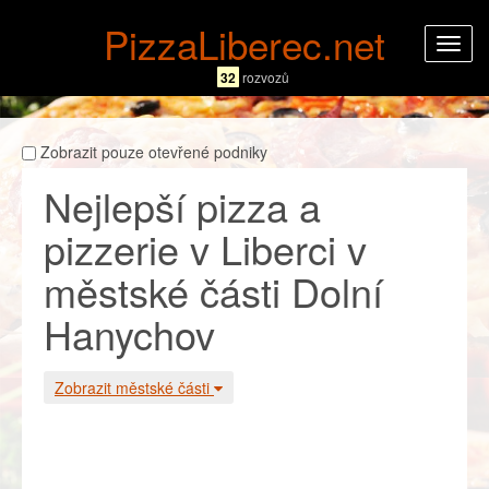
PizzaLiberec.net
Rozba
navig
32
rozvozů
Zobrazit pouze otevřené podniky
Nejlepší pizza a
pizzerie v Liberci v
městské části Dolní
Hanychov
Zobrazit městské části