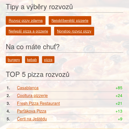
Tipy a výběry rozvozů
Rozvoz pizzy zdarma
Nejoblíbenější pizzerie
Nejlepší pizza a pizzerie
Nonstop rozvoz pizzy
Na co máte chuť?
burgery
kebab
pizza
TOP 5 pizza rozvozů
1.
Casablanca
+85
2.
Cooltura pizzerie
+24
3.
Fresh Pizza Restaurant
+21
4.
Parťákova Pizza
+13
5.
Čerti na Ještědu
+9